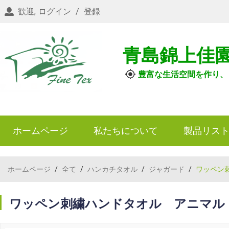
歓迎,
ログイン
/
登録
青島錦上佳
豊富な生活空間を作り、
ホームページ
私たちについて
製品リス
ホームページ
/
全て
/
ハンカチタオル
/
ジャガード
/
ワッペン
ワッペン刺繍ハンドタオル アニマル