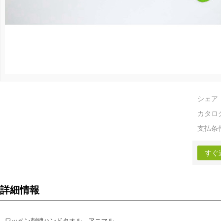
シェア
カタロ
支払条
すぐ
詳細情報
ワッペン刺繍ハンドタオル アニマル