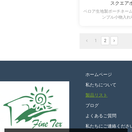
スクエア
ベロア生地製ポーチネー
ンプル小物入れ
1
2
ホームページ
私たちについて
製品リスト
ブログ
よくあるご質問
私たちにご連絡くださ