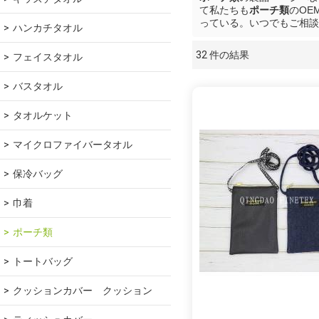
て私たちも
ポーチ類
のOE
っている。いつでもご相談
ハンカチタオル
32 件の結果
フェイスタオル
ショーケース
バスタオル
タオルケット
マイクロファイバータオル
保冷バッグ
巾着
ポーチ類
トートバッグ
クッションカバー　クッション