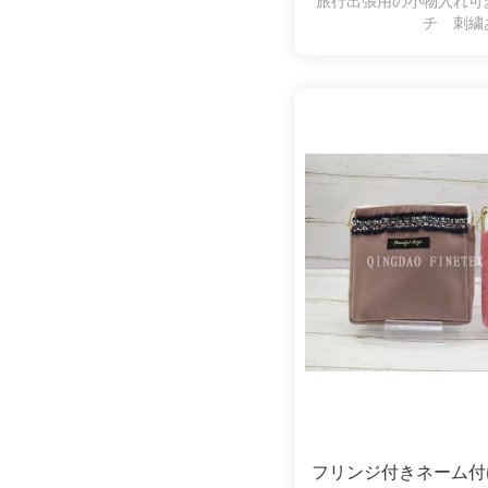
旅行出張用の小物入れ可
チ 刺繍
フリンジ付きネーム