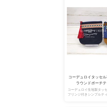
コーデュロイタッセ
ラウンドポーチテ
コーデュロイ生地製タッ
フリンジ付きシンプルテ
印刷あり