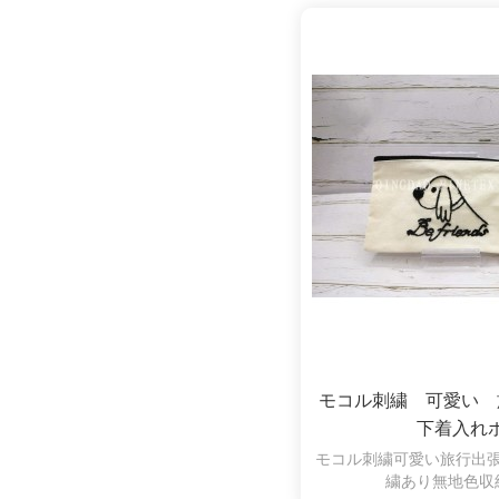
モコル刺繍 可愛い 
下着入れ
モコル刺繍可愛い旅行出
繍あり無地色収