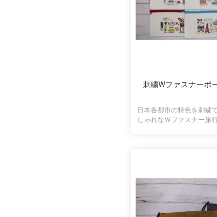
刺繍Wファスナーポ
日本各都市の特色を刺繍
しゃれなＷファスナー旅
納可愛いバッ