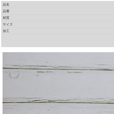
品名
品番
材質
サイズ
加工