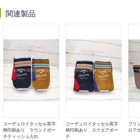
関連製品
コーデュロイタッセル英字
コーデュロイタッセル英字
フリ
柄印刷あり ラウンドポー
柄印刷あり スクエアポー
ロア
チティッシュ入れ
チ