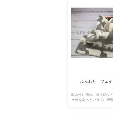
ふんわり フェイ
吸水性に優れ、厚手のマ
水分をあっという間に吸
縮になります。ふわふわ
ちになり