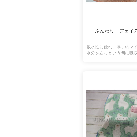
ふんわり フェイ
吸水性に優れ、厚手のマ
水分をあっという間に吸
縮になります。ふわふわ
ちになり