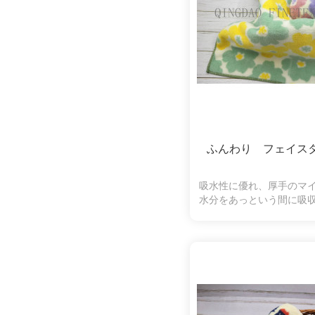
ふんわり フェイス
吸水性に優れ、厚手のマ
水分をあっという間に吸
縮になります。ふわふわ
ちになり