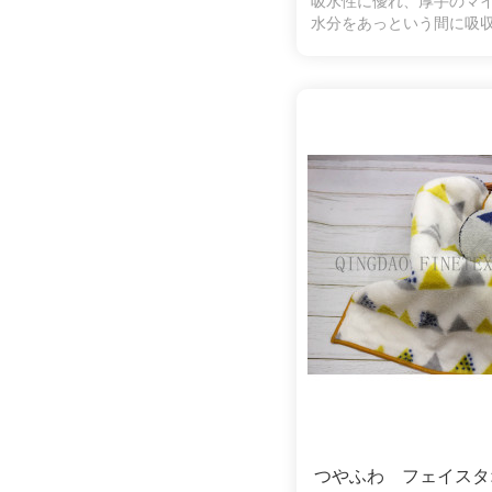
吸水性に優れ、厚手のマ
水分をあっという間に吸
縮になります。ふわふわ
ちになり
つやふわ フェイスタ