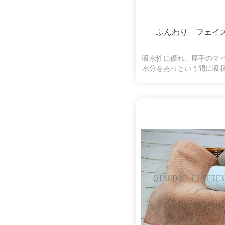
ふんわり フェイ
吸水性に優れ、厚手のマ
水分をあっという間に吸
縮になります。ふわふわ
ちになり