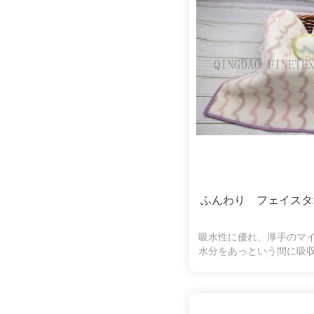
ふんわり フェイスタ
吸水性に優れ、厚手のマ
水分をあっという間に吸
縮になります。ふわふわ
ちになり