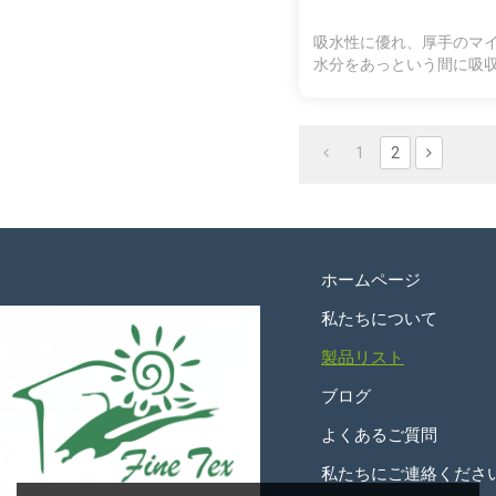
吸水性に優れ、厚手のマ
水分をあっという間に吸
縮になります。ふわふわ
ちになり
1
2
ホームページ
私たちについて
製品リスト
ブログ
よくあるご質問
私たちにご連絡くださ