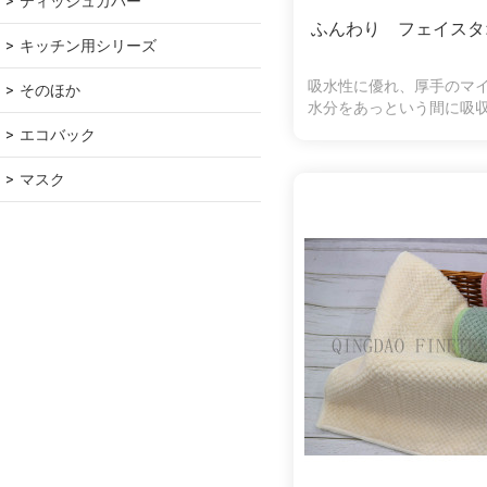
ティッシュカバー
ふんわり フェイスタ
キッチン用シリーズ
吸水性に優れ、厚手のマ
そのほか
水分をあっという間に吸
縮になります。ふわふわ
エコバック
ちになり
マスク