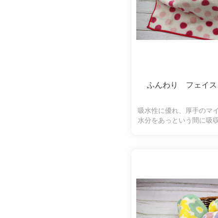
ふんわり フェイス
吸水性に優れ、厚手のマ
水分をあっという間に吸
縮になります。ふわふわ
ちになり