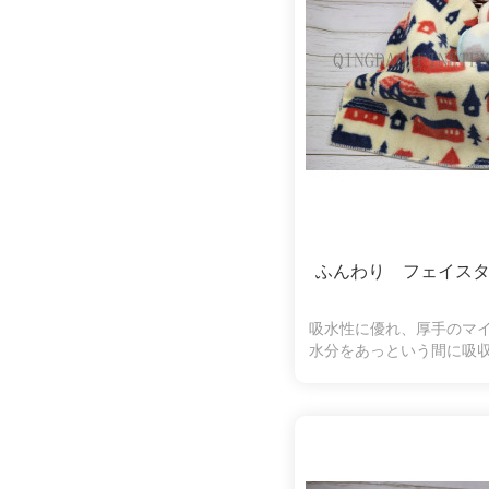
ふんわり フェイスタ
吸水性に優れ、厚手のマ
水分をあっという間に吸
縮になります。ふわふわ
ちになり