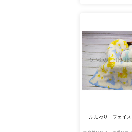
縮になります。ふわふわ
ちになり
ふんわり フェイス