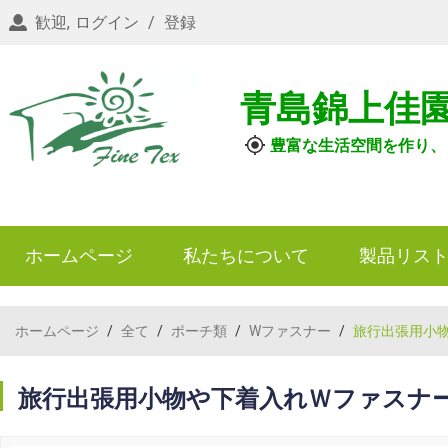
歓迎,
ログイン
/
登録
青島錦上佳
豊富な生活空間を作り、
ホームページ
私たちについて
製品リス
ホームページ
/
全て
/
ポーチ類
/
Wファスナー
/
旅行出張用小
旅行出張用小物や下着入れＷファスナ