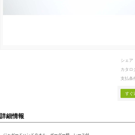
シェア
カタロ
支払条
すぐ
詳細情報
ジャガードハンドタオル ボーダー柄 レース付