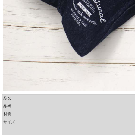
品名
品番
材質
サイズ