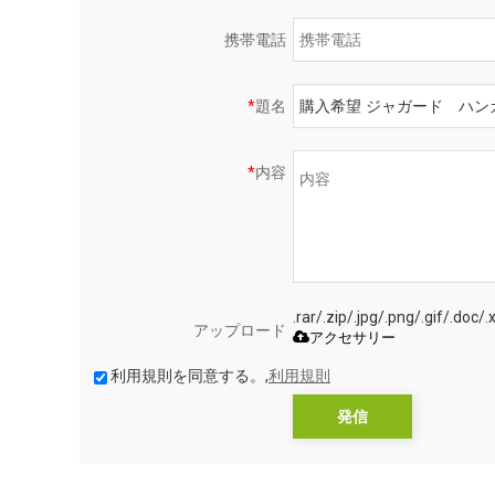
携帯電話
*
題名
*
内容
.rar/.zip/.jpg/.png/.gif
アップロード
アクセサリー
利用規則を同意する。,
利用規則
発信