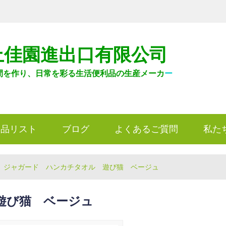
上佳園進出口有限公司
間を作り、日常を彩る生活便利品の生産メーカ
ー
製品リスト
ブログ
よくあるご質問
私た
/
ジャガード ハンカチタオル 遊び猫 ベージュ
遊び猫 ベージュ