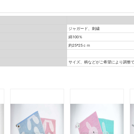
ジャガード、刺繍
綿100％
約25*25ｃｍ
サイズ、柄などがご希望により調整で