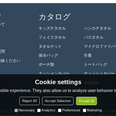
カタログ
ジ
いて
キッズチタオル
ハンカチタオル
フェイスタオル
バスタオル
タオルケット
質問
保冷バッグ
巾着
連絡ください
ポーチ類
トートバッグ
クッションカバー　クッション
ティッシュカバー
Cookie settings
キッチン用シリーズ
そのほか
ible experience. They also allow us to analyze user behavior in
エコバック
マスク
Reject All
Accept Selection
Accept all
Necessary
Analytics
Preferences
Marketing
ース
私たちにご連絡ください
よくあるご質問
プライバシーに関