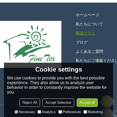
ホームページ
私たちについて
製品リスト
ブログ
よくあるご質問
私たちにご連絡くださ
Cookie settings
We use cookies to provide you with the best possible
experience. They also allow us to analyze user
behavior in order to constantly improve the website for
you.
Reject All
Accept Selection
Accept all
私たちについて
ニュース
私た
Necessary
Analytics
Preferences
Marketing
Copyright 