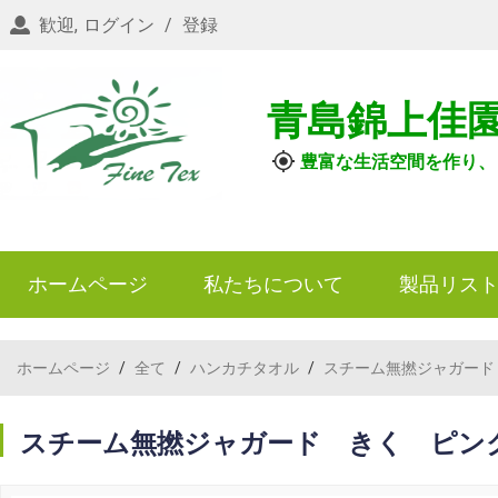
歓迎,
ログイン
/
登録
青島錦上佳
豊富な生活空間を作り、
ホームページ
私たちについて
製品リス
ホームページ
/
全て
/
ハンカチタオル
/
スチーム無撚ジャガード
スチーム無撚ジャガード きく ピン