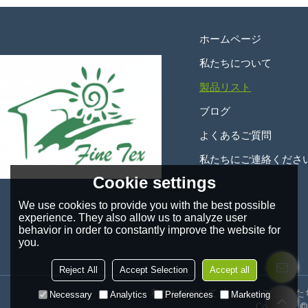
ホームページ
私たちについて
製品リスト
ブログ
よくあるご質問
私たちにご連絡くださ
Cookie settings
We use cookies to provide you with the best possible
experience. They also allow us to analyze user
behavior in order to constantly improve the website for
you.
Reject All
Accept Selection
Accept all
私たちについて
ニュース
私た
Necessary
Analytics
Preferences
Marketing
Copyright 