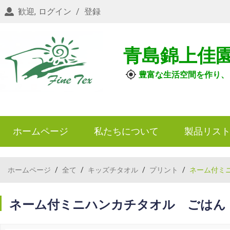
歓迎,
ログイン
/
登録
青島錦上佳
豊富な生活空間を作り、
ホームページ
私たちについて
製品リス
ホームページ
/
全て
/
キッズチタオル
/
プリント
/
ネーム付ミ
ネーム付ミニハンカチタオル ごはん