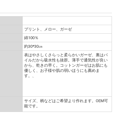
プリント、メロー、ガーゼ
綿100％
約30*30㎝
表はやさしくさらっと柔らかいガーゼ、裏はパ
イルだから吸水性も抜群。薄手で通気性が良い
から、乾きの早く。コットンガーゼはお肌にも
優しく、お子様や肌の弱いほうにも薦めま
す。、
サイズ、柄などはご希望より作れます。ОEM可
能です。