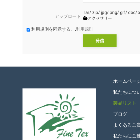
.rar/.zip/.jpg/.png/.gif
アップロード
アクセサリー
利用規則を同意する。,
利用規則
発信
ホームペー
私たちにつ
製品リスト
ブログ
よくあるご
私たちにご