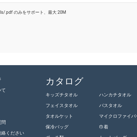
/.doc/.xls/.pdf のみをサポート、最大 20M
カタログ
ジ
いて
キッズチタオル
ハンカチタオル
フェイスタオル
バスタオル
タオルケット
質問
保冷バッグ
巾着
連絡ください