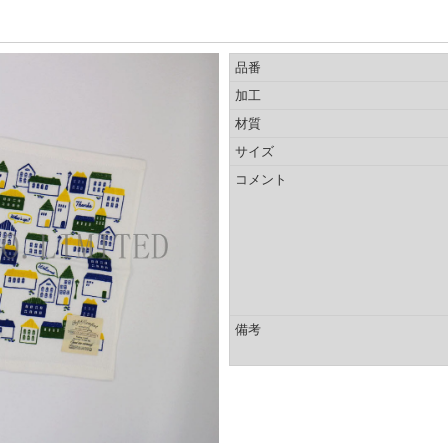
品番
加工
材質
サイズ
コメント
備考