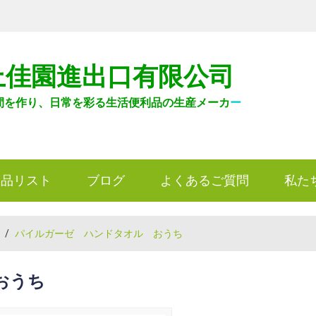
上佳園進出口有限公司
間を作り、日常を彩る生活便利品の生産メーカ
ー
製品リスト
ブログ
よくあるご質問
私た
/
パイルガーゼ ハンドタオル おうち
おうち