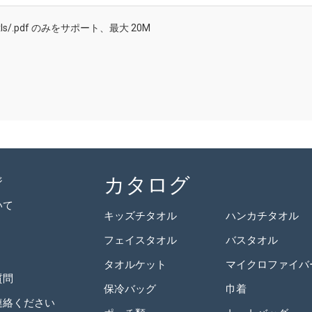
/.doc/.xls/.pdf のみをサポート、最大 20M
カタログ
ジ
いて
キッズチタオル
ハンカチタオル
フェイスタオル
バスタオル
タオルケット
質問
保冷バッグ
巾着
連絡ください