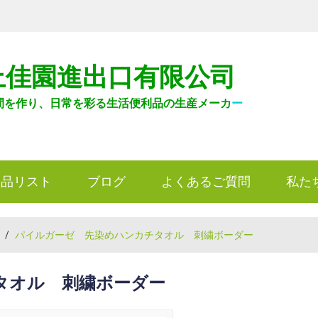
上佳園進出口有限公司
間を作り、日常を彩る生活便利品の生産メーカ
ー
製品リスト
ブログ
よくあるご質問
私た
/
パイルガーゼ 先染めハンカチタオル 刺繍ボーダー
タオル 刺繍ボーダー