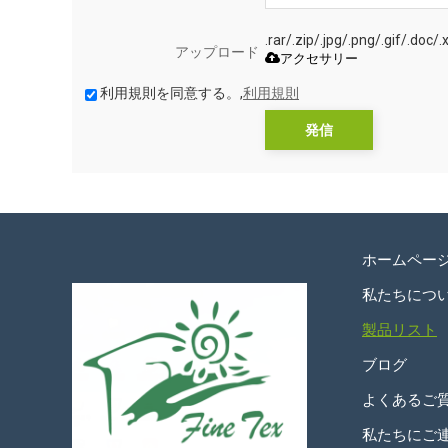
.rar/.zip/.jpg/.png/.gif
アップロード
アクセサリー
利用規則を同意する。,
利用規則
発信
ホームペー
私たちにつ
製品リスト
ブログ
よくあるご
私たちにご