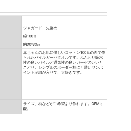
ジャガード、先染め
綿100％
約30*30㎝
赤ちゃんのお肌に優しいコットン100％の面で作
られたパイルガーゼタオルです。ふんわり吸水
性の良いパイルと通気性の良いガーゼのいいと
こどり。シンプルのボーダー柄に可愛いワンポ
イント刺繍が入りで、大好きです。
サイズ、柄などがご希望より作れます。ОEM可
能。