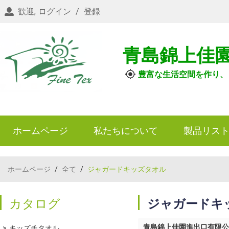
歓迎,
ログイン
/
登録
青島錦上佳
豊富な生活空間を作り、
ホームページ
私たちについて
製品リス
ホームページ
/
全て
/
ジャガードキッズタオル
カタログ
ジャガードキ
青島錦上佳園進出口有限公
キッズチタオル