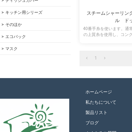
ティッシュカバー
キッチン用シリーズ
スチームシャーリン
ル ド
そのほか
40番手糸を使います。通
の上質糸を使用し、コン
エコバック
ます。厳選した細かい糸
なボリュームと、肌馴染
マスク
さが生まれ、さらに毛羽
1
ホームページ
私たちについて
製品リスト
ブログ