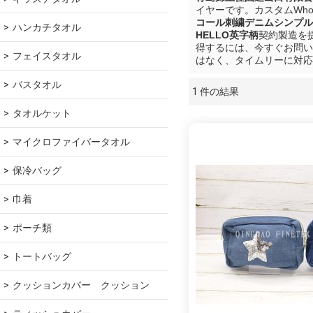
イヤーです。カスタムWhole
コール刺繍デニムシンプル
ハンカチタオル
HELLO英字柄
契約製造を
得するには、今すぐお問い
フェイスタオル
はなく、タイムリーに対応
バスタオル
1 件の結果
ショーケース
タオルケット
マイクロファイバータオル
保冷バッグ
巾着
ポーチ類
トートバッグ
クッションカバー　クッション