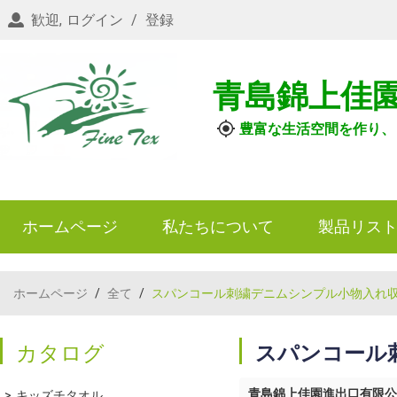
歓迎,
ログイン
/
登録
青島錦上佳
豊富な生活空間を作り、
ホームページ
私たちについて
製品リス
ホームページ
/
全て
/
スパンコール刺繍デニムシンプル小物入れ収納
カタログ
スパンコール刺
青島錦上佳園進出口有限公
キッズチタオル