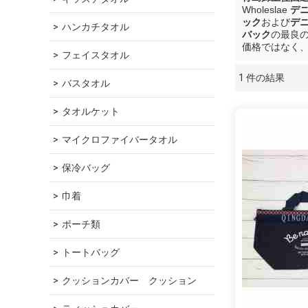
Wholeslae
デ
ック
および
デ
ハンカチタオル
バック
の最良
価格ではなく
フェイスタオル
1 件の結果
ショーケース
バスタオル
タオルケット
マイクロファイバータオル
保冷バッグ
巾着
ポーチ類
トートバッグ
クッションカバー　クッション