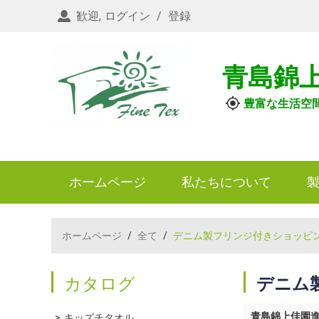
歓迎,
ログイン
/
登録
青島錦
豊富な生活空
ホームページ
私たちについて
ホームページ
/
全て
/
デニム製フリンジ付きショッピ
カタログ
デニム
青島錦上佳園
キッズチタオル