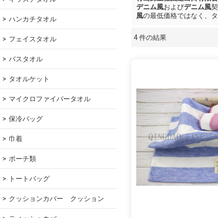
デニム風
および
デニム風
契
風
の最低価格ではなく、タ
ハンカチタオル
4 件の結果
フェイスタオル
ショーケース
バスタオル
タオルケット
マイクロファイバータオル
保冷バッグ
巾着
ポーチ類
トートバッグ
クッションカバー　クッション