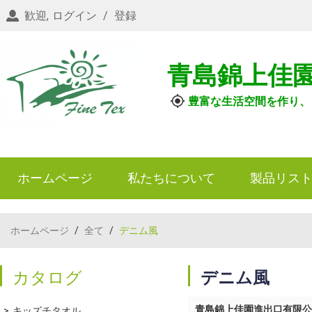
歓迎,
ログイン
/
登録
青島錦上佳
豊富な生活空間を作り、
ホームページ
私たちについて
製品リス
ホームページ
/
全て
/
デニム風
カタログ
デニム風
青島錦上佳園進出口有限公
キッズチタオル