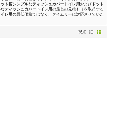
ドット柄シンプルなティッシュカバートイレ用
および
ドット
ルなティッシュカバートイレ用
の最良の見積もりを取得する
トイレ用
の最低価格ではなく、タイムリーに対応させていた
視点