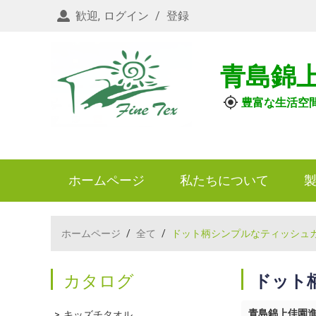
歓迎,
ログイン
/
登録
青島錦
豊富な生活空
ホームページ
私たちについて
ホームページ
/
全て
/
ドット柄シンプルなティッシュ
カタログ
ドット
青島錦上佳園
キッズチタオル