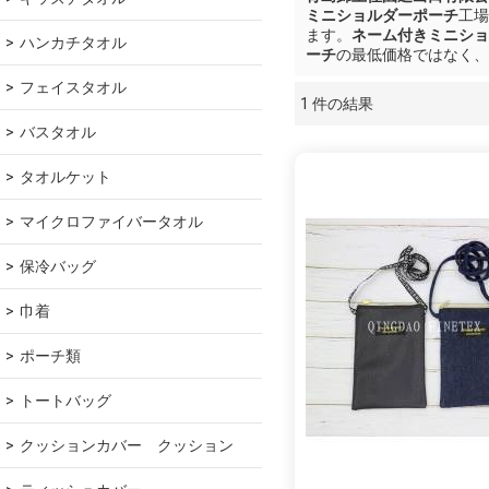
ミニショルダーポーチ
工場
ます。
ネーム付きミニショ
ハンカチタオル
ーチ
の最低価格ではなく、
フェイスタオル
1 件の結果
ショーケース
バスタオル
タオルケット
マイクロファイバータオル
保冷バッグ
巾着
ポーチ類
トートバッグ
クッションカバー　クッション