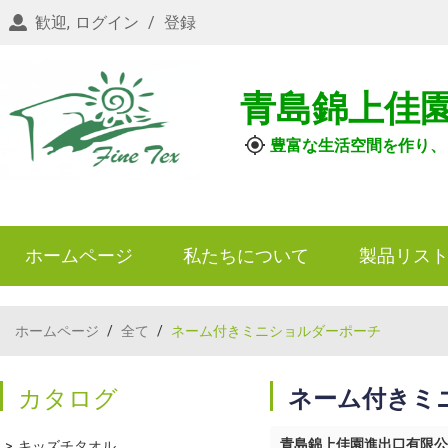
歓迎,
ログイン
/
登録
青島錦上佳
豊富な生活空間を作り、
ホームページ
私たちについて
製品リス
ホームページ
/
全て
/
ネーム付きミニショルダーポーチ
カタログ
ネーム付きミ
青島錦上佳園進出口有限公
キッズチタオル