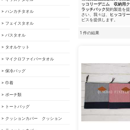
ッコリーデニム 収納用ク
ラッチバック
契約製造を提
ハンカチタオル
さい、我々は、
ヒッコリー
ビスを提供します。
フェイスタオル
1 件の結果
ショーケース
バスタオル
タオルケット
マイクロファイバータオル
保冷バッグ
巾着
ポーチ類
トートバッグ
クッションカバー　クッション