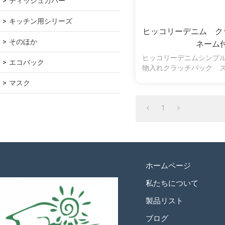
ティッシュカバー
キッチン用シリーズ
ヒッコリーデニム ク
そのほか
ネーム
ヒッコリーデニムシンプ
エコバック
物入れクラッチバック 
様
マスク
1
ホームページ
私たちについて
製品リスト
ブログ