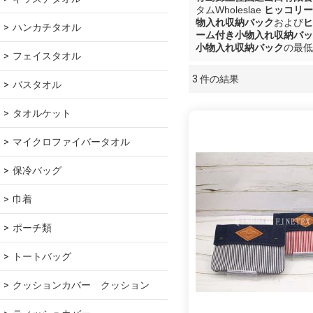
タムWholeslae
ヒッコリー
物入れ収納バック
および
ヒ
ハンカチタオル
ーム付き小物入れ収納バッ
小物入れ収納バック
の最低
フェイスタオル
3 件の結果
ショーケース
バスタオル
タオルケット
マイクロファイバータオル
保冷バッグ
巾着
ポーチ類
トートバッグ
クッションカバー　クッション