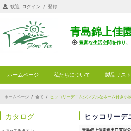
歓迎,
ログイン
/
登録
青島錦上佳
豊富な生活空間を作り、
ホームページ
私たちについて
製品リス
ホームページ
/
全て
/
ヒッコリーデニムシンプルなネーム付き小
カタログ
ヒッコリーデ
青島錦上佳園進出口有限公
キッズチタオル