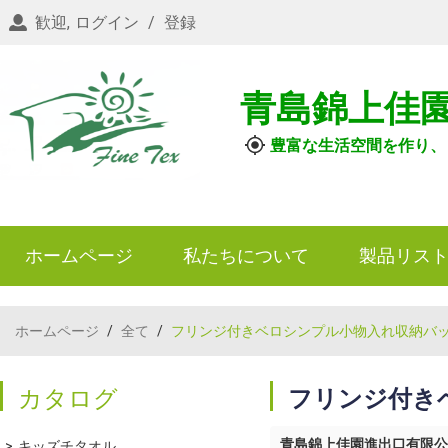
歓迎,
ログイン
/
登録
青島錦上佳
豊富な生活空間を作り、
ホームページ
私たちについて
製品リス
ホームページ
/
全て
/
フリンジ付きベロシンプル小物入れ収納バ
カタログ
フリンジ付き
青島錦上佳園進出口有限公
キッズチタオル