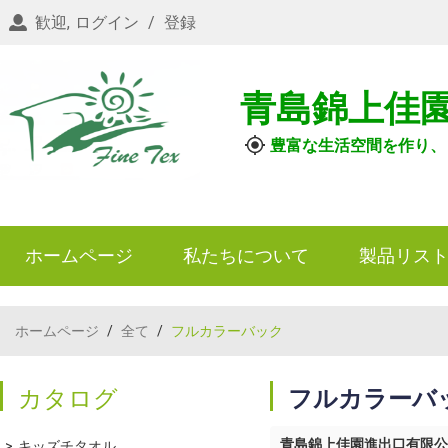
歓迎,
ログイン
/
登録
青島錦上佳
豊富な生活空間を作り、
ホームページ
私たちについて
製品リス
ホームページ
/
全て
/
フルカラーバック
カタログ
フルカラーバ
青島錦上佳園進出口有限公
キッズチタオル