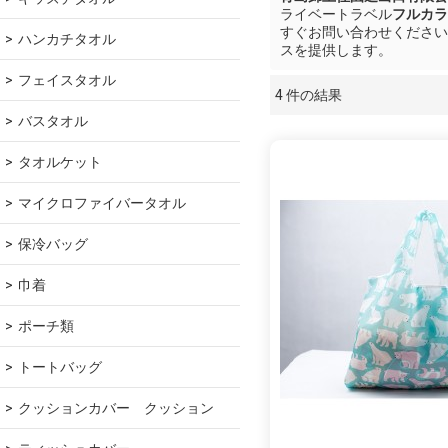
ライベートラベル
フルカラ
すぐお問い合わせください
ハンカチタオル
スを提供します。
フェイスタオル
4 件の結果
ショーケース
バスタオル
タオルケット
マイクロファイバータオル
保冷バッグ
巾着
ポーチ類
トートバッグ
クッションカバー　クッション