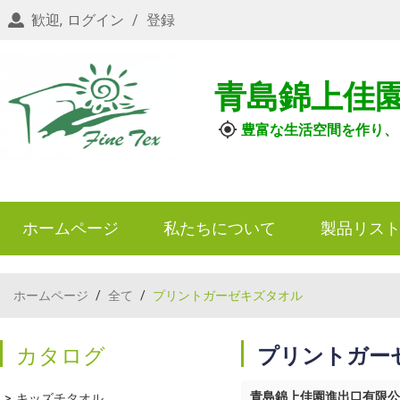
歓迎,
ログイン
/
登録
青島錦上佳
豊富な生活空間を作り、
ホームページ
私たちについて
製品リス
ホームページ
/
全て
/
プリントガーゼキズタオル
カタログ
プリントガー
青島錦上佳園進出口有限公
キッズチタオル