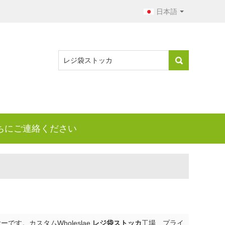
日本語
ちにご連絡ください
す。カスタムWholeslae
レジ袋ストッカ
工場、プライ