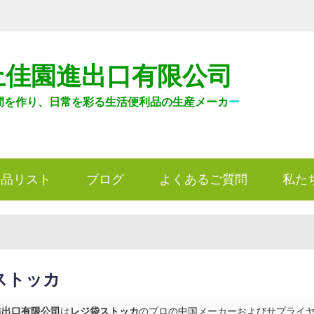
上佳園進出口有限公司
間を作り、日常を彩る生活便利品の生産メーカ
ー
製品リスト
ブログ
よくあるご質問
私た
ストッカ
進出口有限公司
は
レジ袋ストッカ
のプロの中国メーカーおよびサプライヤーで