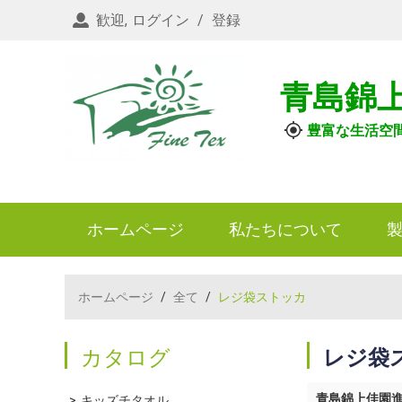
歓迎,
ログイン
/
登録
青島錦
豊富な生活空
ホームページ
私たちについて
ホームページ
/
全て
/
レジ袋ストッカ
カタログ
レジ袋
青島錦上佳園
キッズチタオル