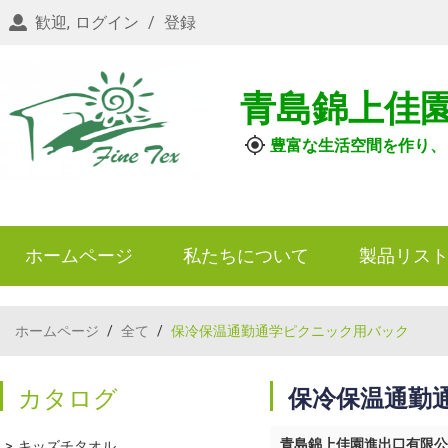
歓迎,
ログイン
/
登録
青島錦上佳
豊富な生活空間を作り、
ホームページ
私たちについて
製品リス
ホームページ
/
全て
/
保冷保温通勤通学ピクニック用バック
カタログ
保冷保温通勤
青島錦上佳園進出口有限公
キッズチタオル