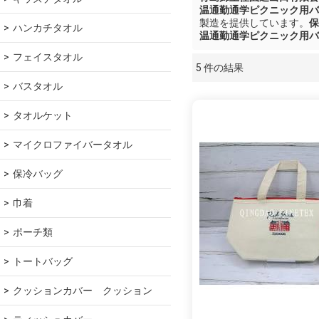
温通勤通学ピクニック用バ
製造を提供しています。
保
ハンカチタオル
温通勤通学ピクニック用バ
フェイスタオル
5 件の結果
ショーケース
バスタオル
タオルケット
マイクロファイバータオル
保冷バッグ
巾着
ポーチ類
トートバッグ
クッションカバー　クッション