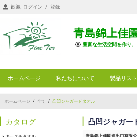
歓迎,
ログイン
/
登録
青島錦上佳
豊富な生活空間を作り、
ホームページ
私たちについて
製品リス
ホームページ
/
全て
/
凸凹ジャガードタオル
カタログ
凸凹ジャガー
青島錦上佳園進出口有限公
キッズチタオル