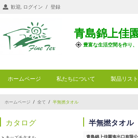
歓迎,
ログイン
/
登録
青島錦上佳
豊富な生活空間を作り、
ホームページ
私たちについて
製品リス
ホームページ
/
全て
/
半無撚タオル
カタログ
半無撚タオル
青島錦上佳園進出口有限公
キッズチタオル