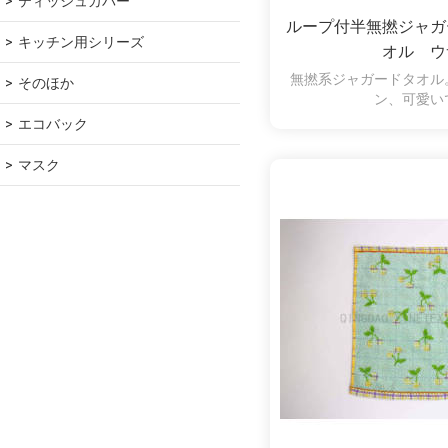
ティッシュカバー
ループ付半無撚ジャガ
キッチン用シリーズ
オル ウ
無撚系ジャガードタオル
そのほか
ン、可愛い
エコバック
マスク