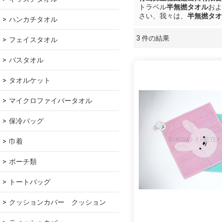
トラベル
半無撚タオル
およ
さい、我々は、
半無撚タオ
ハンカチタオル
3 件の結果
フェイスタオル
ショーケース
バスタオル
タオルケット
マイクロファイバータオル
保冷バッグ
巾着
ポーチ類
トートバッグ
クッションカバー　クッション