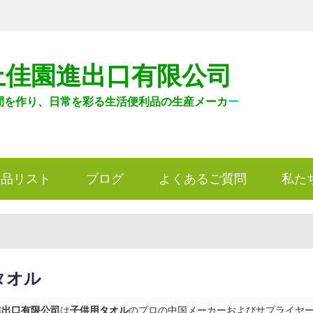
上佳園進出口有限公司
間を作り、日常を彩る生活便利品の生産メーカ
ー
製品リスト
ブログ
よくあるご質問
私た
タオル
進出口有限公司
は
子供用タオル
のプロの中国メーカーおよびサプライヤーです