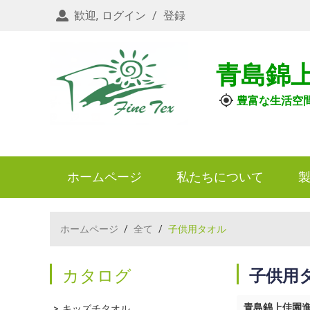
歓迎,
ログイン
/
登録
青島錦
豊富な生活空
ホームページ
私たちについて
ホームページ
/
全て
/
子供用タオル
カタログ
子供用
青島錦上佳園
キッズチタオル