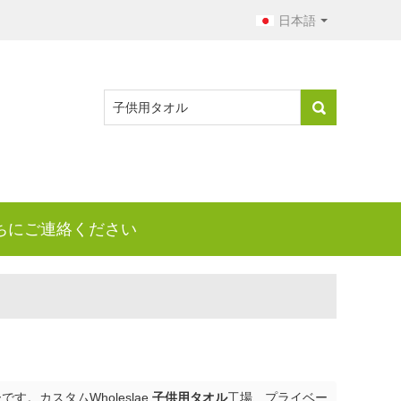
日本語
ちにご連絡ください
。カスタムWholeslae
子供用タオル
工場、プライベー