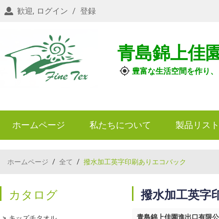
歓迎,
ログイン
/
登録
青島錦上佳
豊富な生活空間を作り、
ホームページ
私たちについて
製品リス
ホームページ
/
全て
/
撥水加工英字印刷ありエコバック
カタログ
撥水加工英字
青島錦上佳園進出口有限公
キッズチタオル