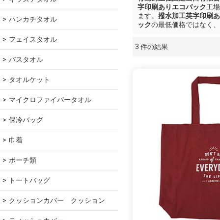
字印刷ありエコバック
工場
ます。
撥水加工英字印刷あ
ハンカチタオル
ック
の最低価格ではなく、
フェイスタオル
3 件の結果
ショーケース
バスタオル
タオルケット
マイクロファイバータオル
保冷バッグ
巾着
ポーチ類
トートバッグ
クッションカバー　クッション