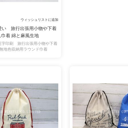
ウィッシュリストに追加
愛い 旅行出張用小物や下着
れ巾着 綿と麻風生地
英字印刷 旅行出張用小物や下着
無地色収納用ラウンド巾着