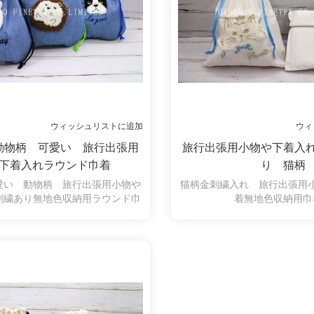
ウィッシュリストに追加
ウィ
動物柄 可愛い 旅行出張用
旅行出張用小物や下着入
下着入れラウンド巾着
り 猫柄
愛い 動物柄 旅行出張用小物や
猫柄金刺繍入れ 旅行出張用
刺繍あり無地色収納用ラウンド巾
着無地色収納用
着