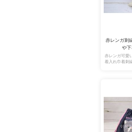
赤レンガ刺
や下
赤レンガ可愛
着入れ巾着刺