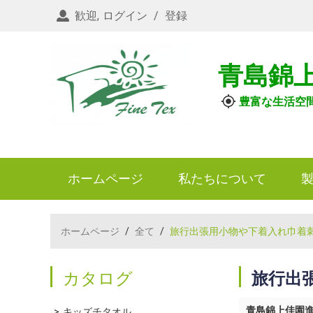
歓迎,
ログイン
/
登録
青島錦
豊富な生活空
ホームページ
私たちについて
ホームページ
/
全て
/
旅行出張用小物や下着入れ巾着
カタログ
旅行出
青島錦上佳園
キッズチタオル