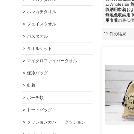
ムWholeslae
収納用巾着
お
ハンカチタオル
無地色収納用
用巾着
の最低
フェイスタオル
12 件の結果
ショーケース
バスタオル
タオルケット
マイクロファイバータオル
保冷バッグ
巾着
ポーチ類
トートバッグ
クッションカバー　クッション