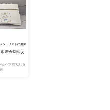
ッシュリストに追加
れ巾着金刺繍あ
小物や下着入れ巾
巾着