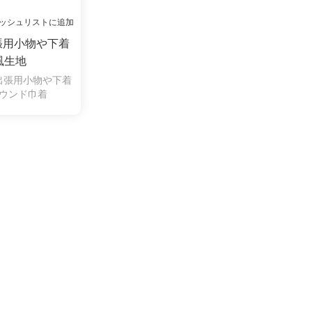
ッシュリストに追加
張用小物や下着
風生地
出張用小物や下着
ウンド巾着