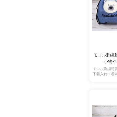
モコル刺繍
小物や
モコル刺繍可
下着入れ巾着