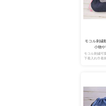
モコル刺繍
小物や
モコル刺繍可
下着入れ巾着