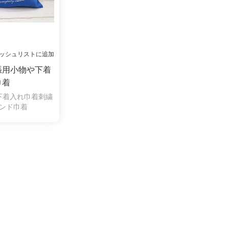
ッシュリストに追加
張用小物や下着
巾着
下着入れ巾着刺繍
ンド巾着