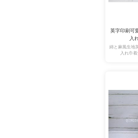
英字印刷可
入
綿と麻風生地
入れ巾着