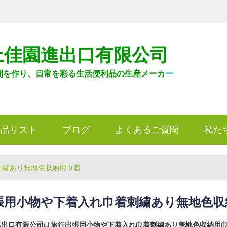
上佳園進出口有限公司
間を作り、日常を彩る生活便利品の生産メーカ
ー
製品リスト
ブログ
よくあるご質問
私た
刺繍あり無地色収納用巾着
張用小物や下着入れ巾着刺繍あり無地色収
進出口有限公司
は
旅行出張用小物や下着入れ巾着刺繍あり無地色収納用