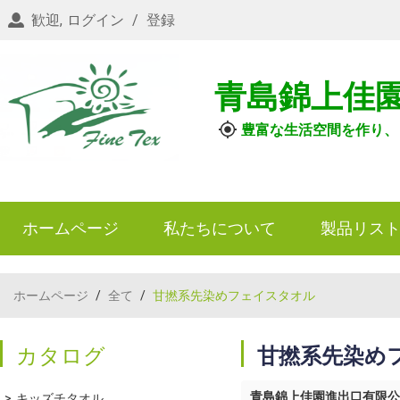
歓迎,
ログイン
/
登録
青島錦上佳
豊富な生活空間を作り、
ホームページ
私たちについて
製品リス
ホームページ
/
全て
/
甘撚系先染めフェイスタオル
カタログ
甘撚系先染め
青島錦上佳園進出口有限公
キッズチタオル