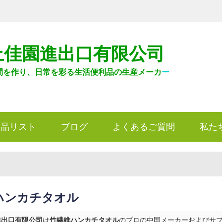
上佳園進出口有限公司
間を作り、日常を彩る生活便利品の生産メーカ
ー
製品リスト
ブログ
よくあるご質問
私た
ハンカチタオル
進出口有限公司
は
竹繊維ハンカチタオル
のプロの中国メーカーおよびサプラ