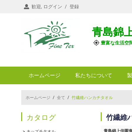
歓迎,
ログイン
/
登録
青島錦
豊富な生活空
ホームページ
私たちについて
ホームページ
/
全て
/
竹繊維ハンカチタオル
カタログ
竹繊維
青島錦上佳園
キッズチタオル