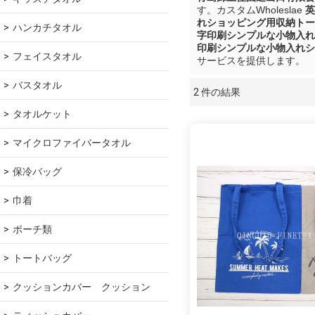
す。カスタムWholeslae
英
れショッピング用収納トー
ハンカチタオル
字印刷シンプルな小物入れ
印刷シンプルな小物入れシ
フェイスタオル
サービスを提供します。
バスタオル
2 件の結果
ショーケース
タオルケット
マイクロファイバータオル
保冷バッグ
巾着
ポーチ類
トートバッグ
クッションカバー　クッション