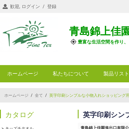
歓迎,
ログイン
/
登録
青島錦上佳
豊富な生活空間を作り、
ホームページ
私たちについて
製品リス
ホームページ
/
全て
/
英字印刷シンプルな小物入れショッピング
カタログ
英字印刷シン
青島錦上佳園進出口有限公
キッズチタオル