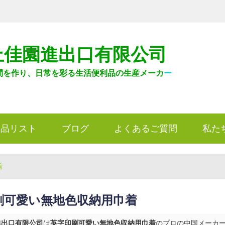
上佳園進出口有限公司
間を作り、日常を彩る生活便利品の生産メーカ
ー
製品リスト
ブログ
よくあるご質問
私た
着
刷可愛い無地色収納用巾着
進出口有限公司
は
英字印刷可愛い無地色収納用巾着
のプロの中国メーカーお