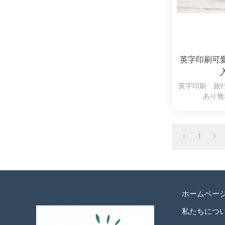
英字印刷可
英字印刷 旅
あり無
1
ホームペー
私たちにつ