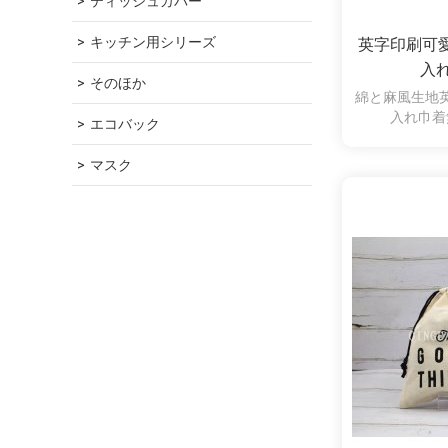
ティッシュカバー
キッチン用シリーズ
英字印刷可
入
そのほか
綿と麻風生地
入れ巾着
エコバック
マスク