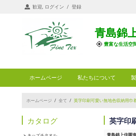
歓迎,
ログイン
/
登録
青島錦
豊富な生活空
ホームページ
私たちについて
ホームページ
/
全て
/
英字印刷可愛い無地色収納用巾
カタログ
英字印
青島錦上佳園
キッズチタオル