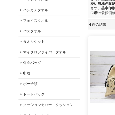
愛い無地色収
ます。
英字印
ハンカチタオル
巾着
の最低価
フェイスタオル
4 件の結果
ショーケース
バスタオル
タオルケット
マイクロファイバータオル
保冷バッグ
巾着
ポーチ類
トートバッグ
クッションカバー　クッション