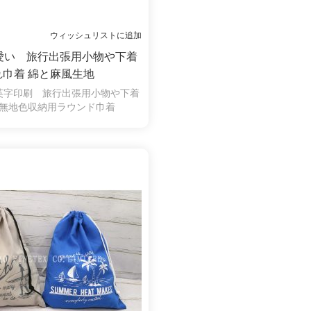
ウィッシュリストに追加
愛い 旅行出張用小物や下着
れ巾着 綿と麻風生地
英字印刷 旅行出張用小物や下着
無地色収納用ラウンド巾着