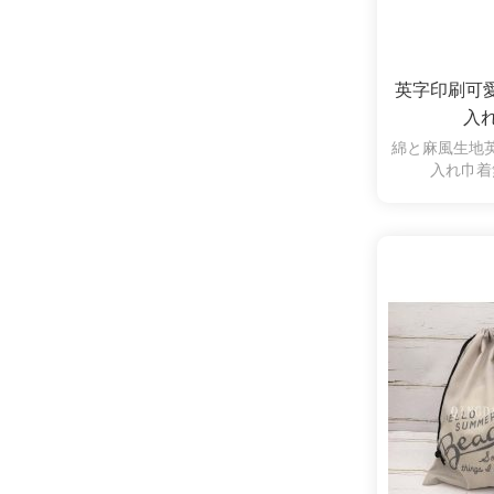
英字印刷可
入
綿と麻風生地
入れ巾着