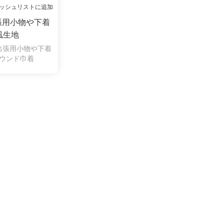
ッシュリストに追加
張用小物や下着
風生地
出張用小物や下着
ウンド巾着