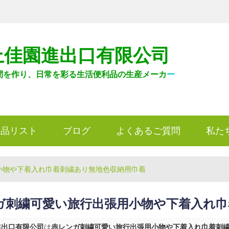
上佳園進出口有限公司
間を作り、日常を彩る生活便利品の生産メーカ
ー
製品リスト
ブログ
よくあるご質問
私た
小物や下着入れ巾着刺繍あり無地色収納用巾着
ガ刺繍可愛い旅行出張用小物や下着入れ巾
進出口有限公司
は
赤レンガ刺繍可愛い旅行出張用小物や下着入れ巾着刺