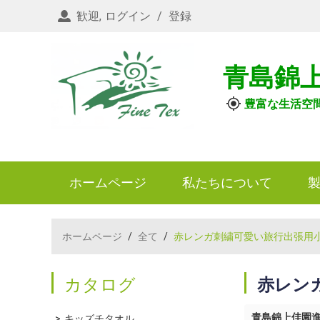
歓迎,
ログイン
/
登録
青島錦
豊富な生活空
ホームページ
私たちについて
ホームページ
/
全て
/
赤レンガ刺繍可愛い旅行出張用
カタログ
赤レン
青島錦上佳園
キッズチタオル