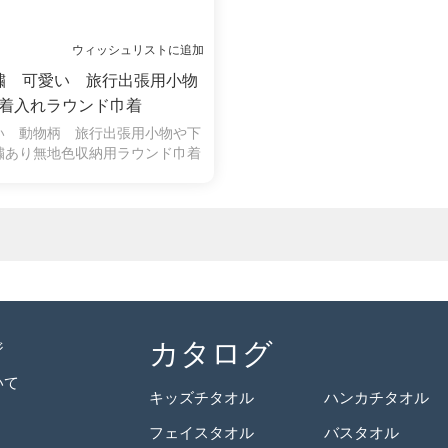
ウィッシュリストに追加
繍 可愛い 旅行出張用小物
着入れラウンド巾着
い 動物柄 旅行出張用小物や下
繍あり無地色収納用ラウンド巾着
カタログ
ジ
いて
キッズチタオル
ハンカチタオル
フェイスタオル
バスタオル