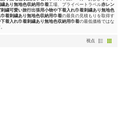
刺繍あり無地色収納用巾着
工場、プライベートラベル
赤レン
ガ刺繍可愛い旅行出張用小物や下着入れ巾着刺繍あり無地色
れ巾着刺繍あり無地色収納用巾着
の最良の見積もりを取得す
や下着入れ巾着刺繍あり無地色収納用巾着
の最低価格ではな
す。
視点