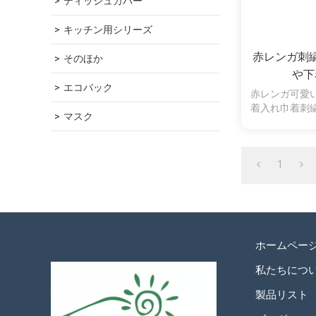
ティッシュカバー
キッチン用シリーズ
赤レンガ刺
そのほか
や下
エコバック
赤レンガ可愛
着入れ巾着刺
マスク
1
ホームペー
私たちにつ
製品リスト