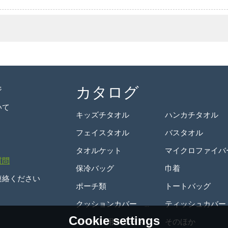
カタログ
ジ
いて
キッズチタオル
ハンカチタオル
フェイスタオル
バスタオル
タオルケット
質問
保冷バッグ
巾着
連絡ください
ポーチ類
トートバッグ
クッションカバー　クッション
ティッシュカバー
Cookie settings
キッチン用シリーズ
そのほか