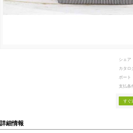
シェア
カタロ
ポート
支払条
すぐ
詳細情報