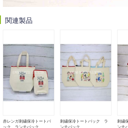
関連製品
赤レンガ刺繍保冷トートバ
刺繍保冷トートバック ラ
刺繍
ック ランチバック
ンチバック
ンチ