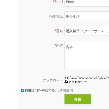
*
Email
携帯電話
*
題名
*
内容
.rar/.zip/.jpg/.png/.gif
アップロード
アクセサリー
利用規則を同意する。,
利用規則
発信