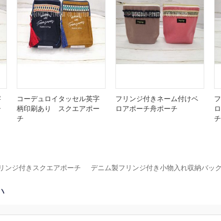
字
コーデュロイタッセル英字
フリンジ付きネーム付けベ
フ
ー
柄印刷あり スクエアポー
ロアポーチ舟ポーチ
ロ
チ
チ
リンジ付きスクエアポーチ
デニム製フリンジ付き小物入れ収納バッ
い