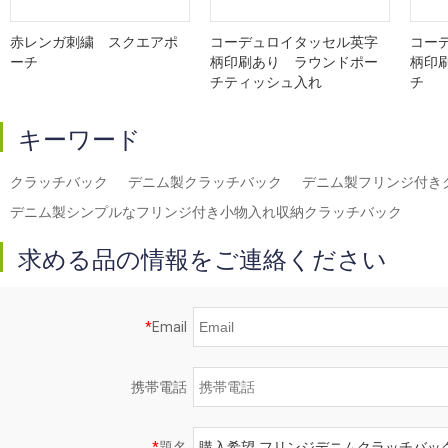
赤レンガ刺繍 スクエアポ
コーデュロイタッセル英字
コー
ーチ
柄印刷あり ラウンドポー
柄印
チティッシュ入れ
チ
キーワード
クラッチバック
デニム製クラッチバック
デニム製フリンジ付き
デニム製シンプルなフリンジ付き小物入れ収納クラッチバック
求める品の情報をご連絡ください
*
Email
携帯電話
*
題名