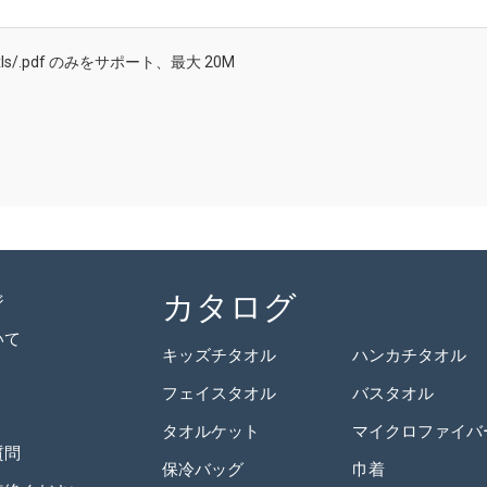
/.doc/.xls/.pdf のみをサポート、最大 20M
カタログ
ジ
いて
キッズチタオル
ハンカチタオル
フェイスタオル
バスタオル
タオルケット
質問
保冷バッグ
巾着