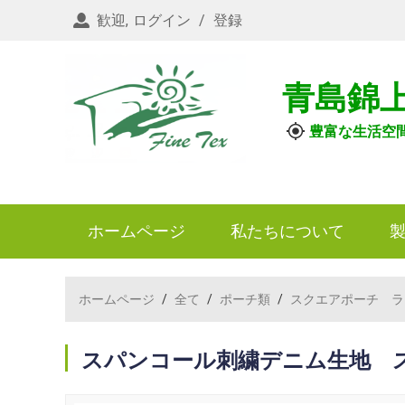
歓迎,
ログイン
/
登録
青島錦
豊富な生活空
ホームページ
私たちについて
ホームページ
/
全て
/
ポーチ類
/
スクエアポーチ ラ
スパンコール刺繍デニム生地 