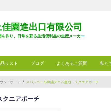
上佳園進出口有限公司
間を作り、日常を彩る生活便利品の生産メーカ
ー
製品リスト
ブログ
よくあるご質問
私た
ウンドポーチ
/
スパンコール刺繍デニム生地 スクエアポーチ
スクエアポーチ