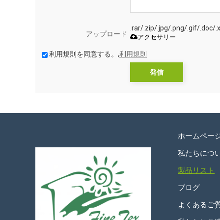
.rar/.zip/.jpg/.png/.gif
アップロード
アクセサリー
利用規則を同意する。,
利用規則
発信
ホームペー
私たちにつ
製品リスト
ブログ
よくあるご