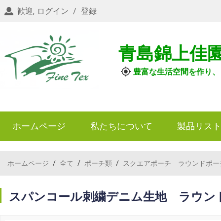
歓迎,
ログイン
/
登録
青島錦上佳
豊富な生活空間を作り、
ホームページ
私たちについて
製品リス
ホームページ
/
全て
/
ポーチ類
/
スクエアポーチ ラウンドポー
スパンコール刺繍デニム生地 ラウンド