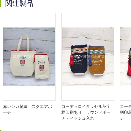
関連製品
赤レンガ刺繍 スクエアポ
コーデュロイタッセル英字
コー
ーチ
柄印刷あり ラウンドポー
柄印
チティッシュ入れ
チ