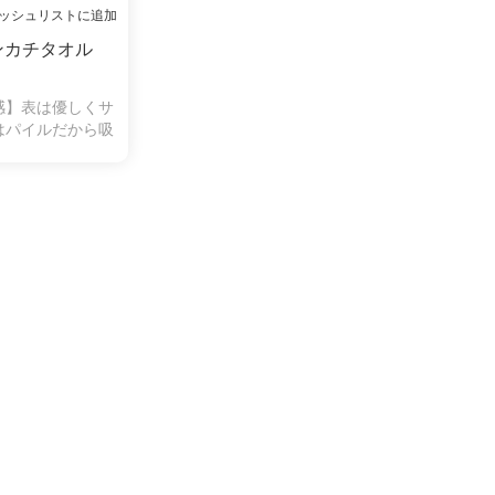
ッシュリストに追加
ンカチタオル
感】表は優しくサ
はパイルだから吸
ら毛羽落ちしにく
きにくいので、肌
てお使いいただけ
も人気がありま