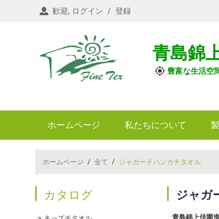
歓迎,
ログイン
/
登録
青島錦
豊富な生活空
ホームページ
私たちについて
ホームページ
/
全て
/
ジャガードハンカチタオル
カタログ
ジャガ
青島錦上佳園
キッズチタオル