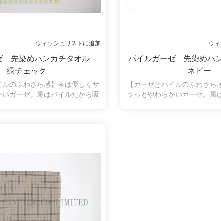
ウィッシュリストに追加
ウィ
ゼ 先染めハンカチタオル
パイルガーゼ 先染めハ
緑チェック
ネビー
イルのふわさら感】表は優しくサ
【ガーゼとパイルのふわさら
かいガーゼ。裏はパイルだから吸
ラっとやわらかいガーゼ。裏
片面パイルだから毛羽落ちしにく
水性も抜群。片面パイルだか
きに糸くずがつきにくいので、肌
く、拭いたときに糸くずがつ
子様にも安心してお使いいただけ
の弱い方やお子様にも安心し
ルなチェック柄も人気がありま
ます。シンプルなチェック柄
す。
す。