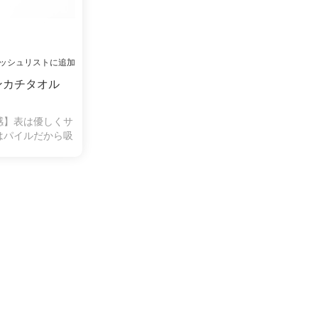
ッシュリストに追加
ンカチタオル
感】表は優しくサ
はパイルだから吸
ら毛羽落ちしにく
きにくいので、肌
てお使いいただけ
も人気がありま