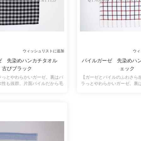
ウィッシュリストに追加
ウィ
ゼ 先染めハンカチタオル
パイルガーゼ 先染めハ
古びブラック
ェック
ラっとやわらかいガーゼ。裏はパ
【ガーゼとパイルのふわさら
水性も抜群。片面パイルだから毛
ラっとやわらかいガーゼ。裏
く、拭いたときに糸くずがつきに
水性も抜群。片面パイルだか
の弱い方やお子様にも安心してお
く、拭いたときに糸くずがつ
ます。古びにしました、商品も魅
の弱い方やお子様にも安心し
力があります。
ます。シンプルなチェック柄
す。