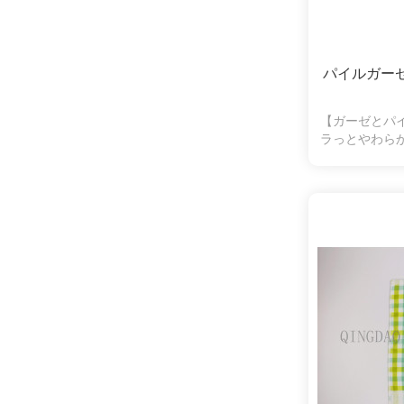
パイルガー
【ガーゼとパ
ラっとやわら
水性も抜群。
く、拭いたと
の弱い方やお
ます。シンプ