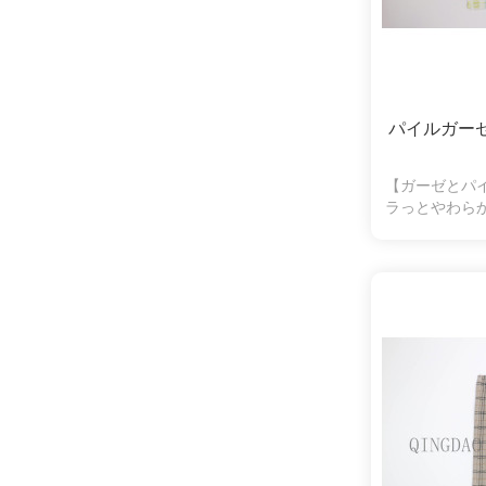
パイルガー
【ガーゼとパ
ラっとやわら
水性も抜群。
く、拭いたと
の弱い方やお
ます。シンプ