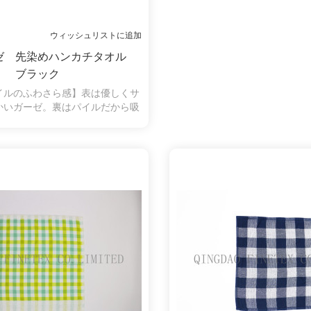
ウィッシュリストに追加
ゼ 先染めハンカチタオル
ブラック
イルのふわさら感】表は優しくサ
かいガーゼ。裏はパイルだから吸
片面パイルだから毛羽落ちしにく
きに糸くずがつきにくいので、肌
子様にも安心してお使いいただけ
ルなチェック柄も人気がありま
す。