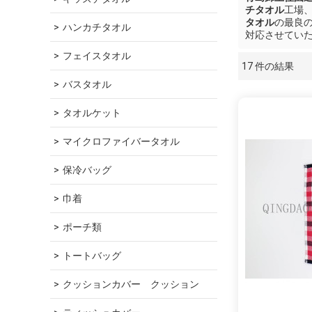
チタオル
工場
タオル
の最良
ハンカチタオル
対応させてい
フェイスタオル
17 件の結果
ショーケース
バスタオル
タオルケット
マイクロファイバータオル
保冷バッグ
巾着
ポーチ類
トートバッグ
クッションカバー　クッション