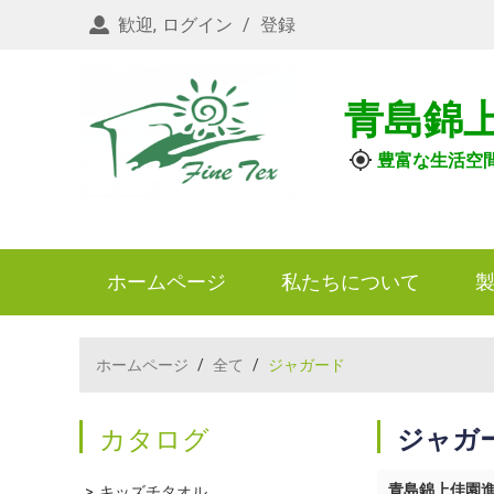
歓迎,
ログイン
/
登録
青島錦
豊富な生活空
ホームページ
私たちについて
ホームページ
/
全て
/
ジャガード
カタログ
ジャガ
青島錦上佳園
キッズチタオル