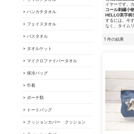
イヤーです。カス
コール刺繍小物
ハンカチタオル
HELLO英字柄
するには、今
フェイスタオル
なく、タイム
バスタオル
1 件の結果
ショーケース
タオルケット
マイクロファイバータオル
保冷バッグ
巾着
ポーチ類
トートバッグ
クッションカバー　クッション