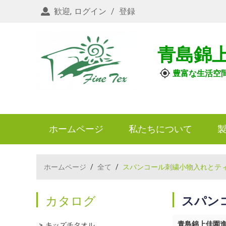
歓迎,
ログイン
/
登録
青島錦
豊富な生活空
ホームページ
私たちについて
ホームページ
/
全て
/
スパンコール刺繍小物入れとティ
カタログ
スパン
青島錦上佳園
キッズチタオル