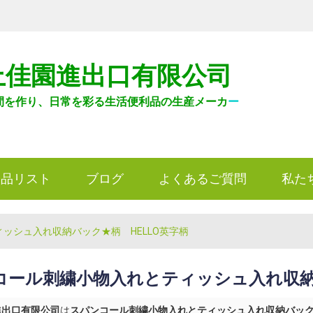
上佳園進出口有限公司
間を作り、日常を彩る生活便利品の生産メーカ
ー
製品リスト
ブログ
よくあるご質問
私た
ッシュ入れ収納バック★柄 HELLO英字柄
コール刺繍小物入れとティッシュ入れ収納バ
進出口有限公司
は
スパンコール刺繍小物入れとティッシュ入れ収納バック