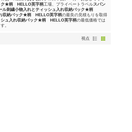
ク★柄 HELLO英字柄
工場、プライベートラベル
スパン
ール刺繍小物入れとティッシュ入れ収納バック★柄
収納バック★柄 HELLO英字柄
の最良の見積もりを取得
シュ入れ収納バック★柄 HELLO英字柄
の最低価格では
ます。
視点