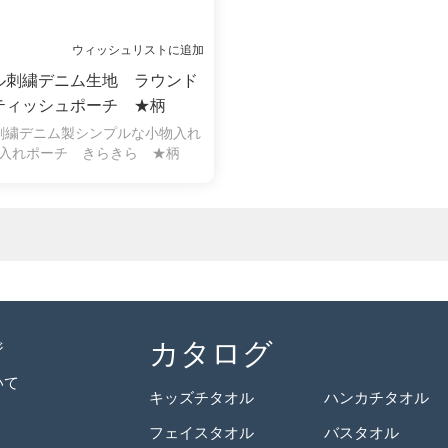
ウィッシュリストに追加
ル刺繍デニム生地 ラウンド
ティッシュポーチ ★柄
HELLO英字柄
刺繍デニム製シンプルな小物入れ
ュ入れポーチ きらきら ★柄
HELLO英字柄2色
カタログ
ジ
いて
キッズチタオル
ハンカチタオル
フェイスタオル
バスタオル