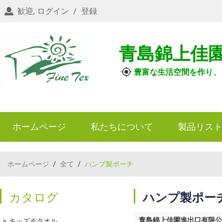
歓迎,
ログイン
/
登録
青島錦上佳
豊富な生活空間を作り、
ホームページ
私たちについて
製品リス
ホームページ
/
全て
/
ハンプ製ポーチ
カタログ
ハンプ製ポー
青島錦上佳園進出口有限公
キッズチタオル