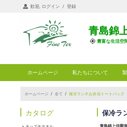
歓迎,
ログイン
/
登録
青島錦
豊富な生活空
ホームページ
私たちについて
ホームページ
/
全て
/
保冷ランチお弁当トートバック
カタログ
保冷ラ
青島錦上佳園
キッズチタオル