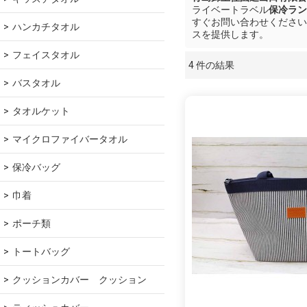
ライベートラベル
保冷ラン
すぐお問い合わせください
ハンカチタオル
スを提供します。
フェイスタオル
4 件の結果
ショーケース
バスタオル
タオルケット
マイクロファイバータオル
保冷バッグ
巾着
ポーチ類
トートバッグ
クッションカバー　クッション