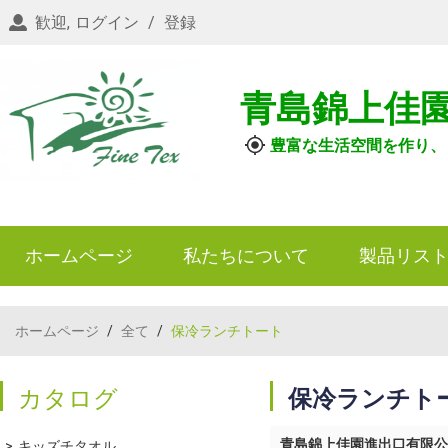
歓迎,
ログイン
/
登録
青島錦上佳
豊富な生活空間を作り、
ホームページ
私たちについて
製品リス
ホームページ
/
全て
/
保冷ランチトート
カタログ
保冷ランチト
青島錦上佳園進出口有限公
キッズチタオル